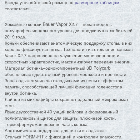
Всегда уточняйте свой размер по
размерным таблицам
соответсвия
Хоккейные коньки Bauer Vapor X2.7 – новая модель
полупрофессионального уровня для продвинутых любителей
2019 года.
Коньки обеспечивают анатомическую поддержку стопы, в них
хорошо фиксируется пятка. Технология изготовления коньков
Vapor X2.7 направлена на улучшение маневренности и
скоростных характеристик, максимизирует передачу энергии.
Материал ботинка–однокомпонентный 3D Polycarb
обеспечивает достаточный уровень жесткости и прочности.
Зона лодыжек усилена вкладышами из пены с эффектом
памяти, способствующей лучшей фиксации голеностопа
внутри ботинка.
Лайнер из микрофибры сохраняет идеальный микроклимат
стоп.
Язык двухсоставной 40 унций войлока и формованный
полиэтиленовый щиток для защиты плюсневой кости.
Термоформуемая верхняя часть конька
Анатомическая поддержка для пятки и лодыжки
Стелька FORM-FIT с фиксацией и контролем влажности,