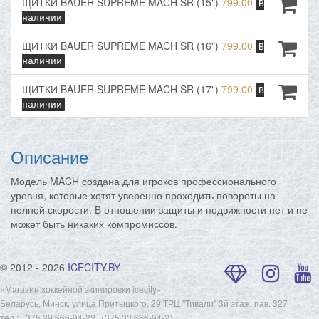
ЩИТКИ BAUER SUPREME MACH SR (15")
799.00
В
наличии
ЩИТКИ BAUER SUPREME MACH SR (16")
799.00
В
наличии
ЩИТКИ BAUER SUPREME MACH SR (17")
799.00
В
наличии
Описание
Модель MACH создана для игроков профессионального
уровня, которые хотят уверенно проходить повороты на
полной скорости. В отношении защиты и подвижности нет и не
может быть никаких компромиссов.
© 2012 - 2026
ICECITY.BY
«Магазин хоккейной экипировки icecity»
Беларусь, Минск, улица Притыцкого, 29 ТРЦ "Тивали" 3й этаж, пав. 327
тел.: +375 29 666-94-22, +375 33 666-94-21