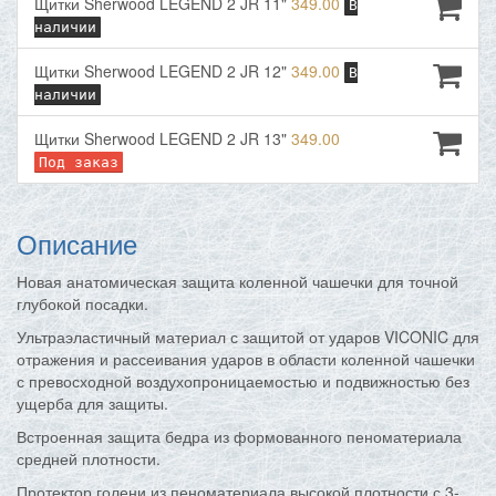
Щитки Sherwood LEGEND 2 JR 11"
349.00
В
наличии
Щитки Sherwood LEGEND 2 JR 12"
349.00
В
наличии
Щитки Sherwood LEGEND 2 JR 13"
349.00
Под заказ
Описание
Новая анатомическая защита коленной чашечки для точной
глубокой посадки.
Ультраэластичный материал с защитой от ударов VICONIC для
отражения и рассеивания ударов в области коленной чашечки
с превосходной воздухопроницаемостью и подвижностью без
ущерба для защиты.
Встроенная защита бедра из формованного пеноматериала
средней плотности.
Протектор голени из пеноматериала высокой плотности с 3-